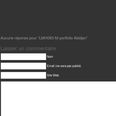
Aucune réponse pour “LMH083-M-portfolio Abidjan”
Laisser un commentaire
Nom
Email (ne sera pas publié)
Site Web