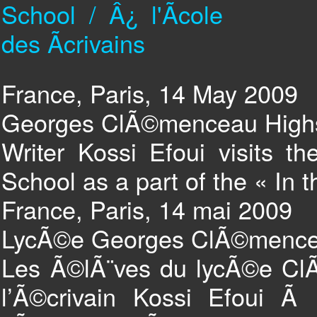
France, Paris, 14 May 2009
Georges ClÃ©menceau Highs
Writer Kossi Efoui visits 
School as a part of the « In 
France, Paris, 14 mai 2009
LycÃ©e Georges ClÃ©mence
Les Ã©lÃ¨ves du lycÃ©e ClÃ
l’Ã©crivain Kossi Efoui Ã