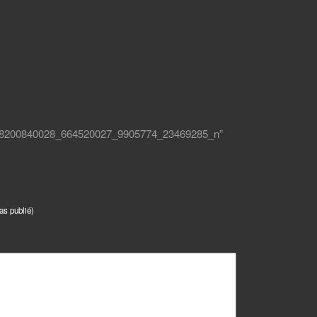
58200840028_664520027_9905774_23469285_n”
as publié)