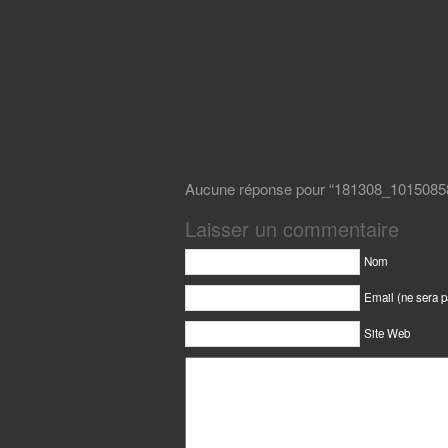
Aucune réponse pour “181308_101508
Laisser un commentaire
Nom
Email (ne sera p
Site Web