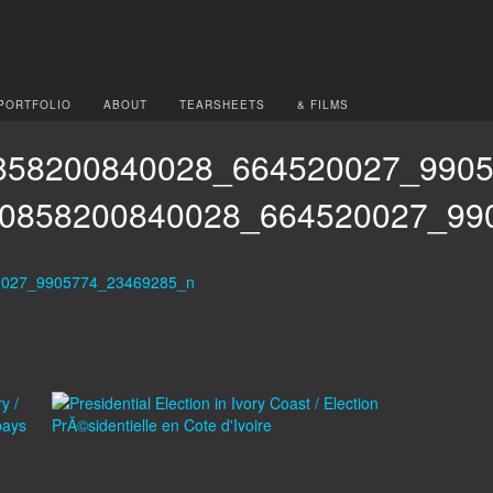
PORTFOLIO
ABOUT
TEARSHEETS
& FILMS
858200840028_664520027_990
0858200840028_664520027_99