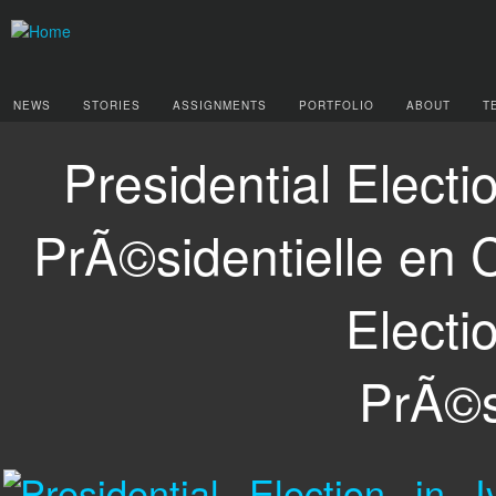
NEWS
STORIES
ASSIGNMENTS
PORTFOLIO
ABOUT
T
Presidential Electi
PrÃ©sidentielle en C
Electi
PrÃ©si