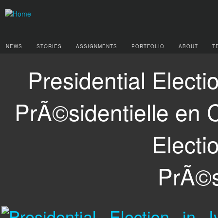
NEWS
STORIES
ASSIGNMENTS
PORTFOLIO
ABOUT
T
Presidential Electi
PrÃ©sidentielle en C
Electi
PrÃ©si